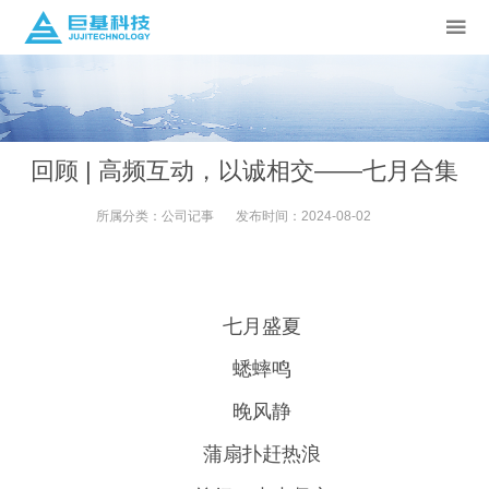
回顾 | 高频互动，以诚相交——七月合集
所属分类：
公司记事
发布时间：
2024-08-02
七月盛夏
蟋蟀鸣
晚风静
蒲扇扑赶热浪